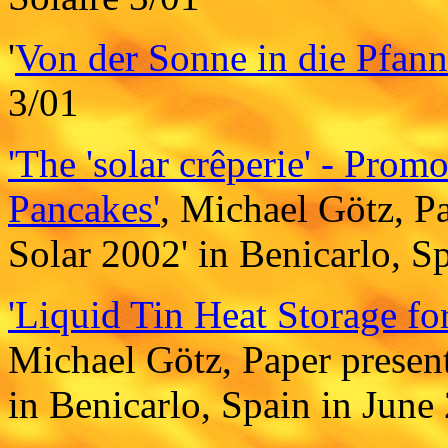
'
Von der Sonne in die Pfan
3/01
'The 'solar crêperie' - Prom
Pancakes'
, Michael Götz, Pa
Solar 2002' in Benicarlo, S
'Liquid Tin Heat Storage fo
Michael Götz, Paper present
in Benicarlo, Spain in June