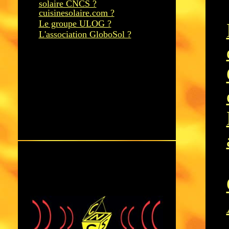
solaire CNCS ?
cuisinesolaire.com ?
Le groupe ULOG ?
L'association GloboSol ?